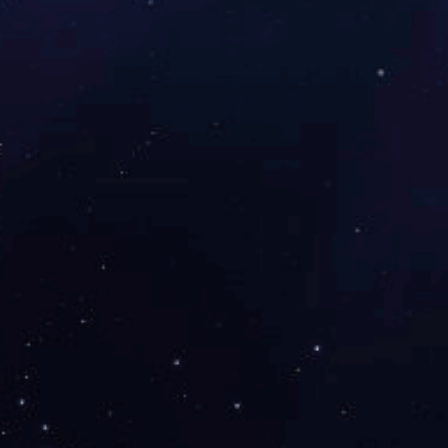
间氯甲苯
二丙酮醇
苯乙腈
蒽醌
间氯过氧苯甲
邻苯基苯酚
酸
BB酸
其他产品
网站开云官方网页版
关于我们
产品