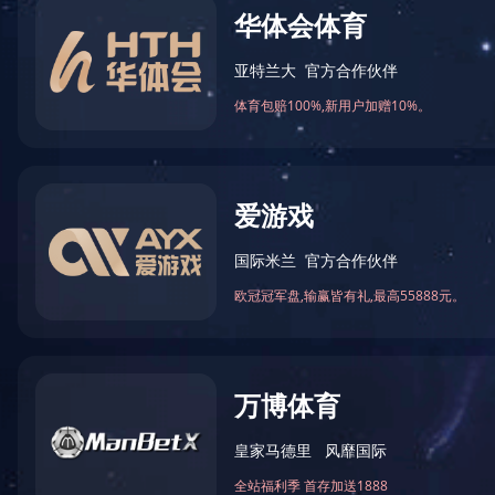
当前位置：
开云官方网页版
>
仓储运输
企
无机化工
氨基磺酸铵
液体氢氧化钾
硫脲
硬脂酸锌
碳酸钾
氯酸钠
对特辛基苯酚
顺丁烯二酸酐