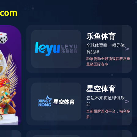
开云官方
网页版-开云
诚信高效 专业负责
产品中心
|
（中国）
|
18994991189
24小时服务热线：
仓储运输
合作单位
开云官方网页版-
开云（中国）
家门口
您
的供应商
全国设仓 就近发货
联系电话
在
18994991189
线
客
微信询价
服