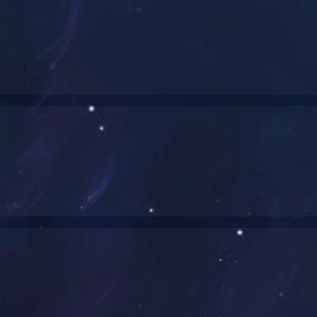
业简介
开云官方网页版
公司荣誉
风采展示
仓储运输
仓储运输