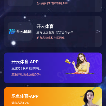
输车辆，并由持证上岗的专业人员操作，实
现运输全程的闭环安全管理。结合前瞻性布局的区域前置仓，我们能
够对常规订单与紧急需求做出快速反应，确保配送时效。我们深刻理
解生产中断所带来的损失，因此将“安全零事故，交付......
贵司主要服务于哪些行业领域？是否
有服务大型企业或上市公司的成功经
验？
历经二十余年的深耕与发展，奥尊已累计为
超过5000家客户提供了优质的供应链服
务，客户群体广泛覆盖高端制造业、生物医
药、涂料油墨、电子信息、新材料研发等多个战略性行业。我们曾成
功为多家行业领军企业及上市公司提供长期、稳定、大批量的原料供
应及定制化采购解决方案，积累了服务大型复杂项目的丰富经验。无
论是大型企业的体系化供应需......
除主营产品外，贵司能否协助采购其
他品类的化工原料或辅料？