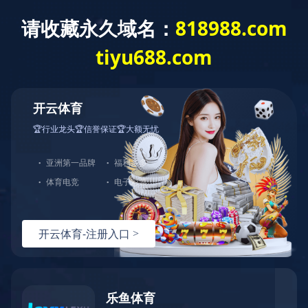
开云官方网页版
网站开云官方网
关于我们
产品中心
公司荣誉
页版
新闻动态
常见问题
仓储运输
合作单位
开云官方网页版-
开云（中国）
家门口
您
的供应商
全国设仓 就近发货
联系电话
当前位置：
开云官方网页版
>
常见问题
在
18994991189
线
客
常见问题
微信询价
服