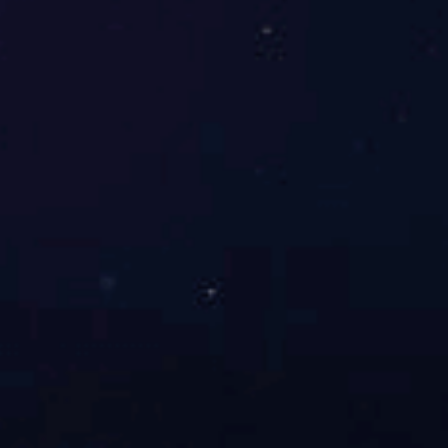
氨基磺酸铵
重铬酸钾