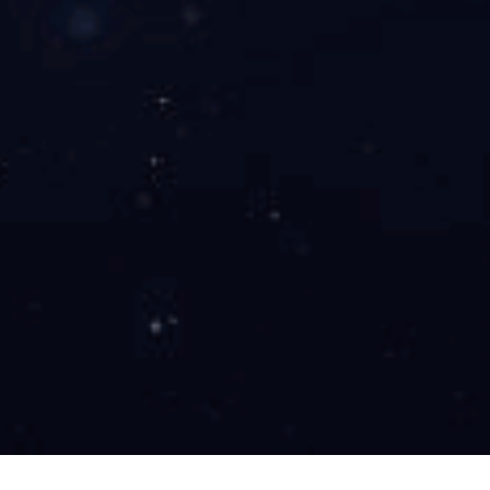
网站开云官方网页
关于我们
产品中心
新闻动态
版
常见问题
仓储运输
合作单位
开云官方网页版-
开云（中国）
联系人：王经理
手机：18994991189
电话：0519-86316850
邮箱：957383349@qq.com
版权所有 © 开云官方网页版-开云（中国）
地址：常州市武进区湖塘镇花园街128-1-16（国际公寓）