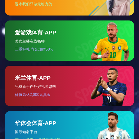
状晶体。不溶于水，可溶于大多有机溶剂，遇明火或高温可燃。对特辛基
苯酚为有毒化学品，对眼睛、皮肤和粘膜有刺激作用和腐蚀性，可导致充
血和疼痛。主要用途为精细化工原料，广泛用于制造油溶性酚醛树脂、表
面活性剂、粘合剂，医药、农药、添加剂以及油墨固色剂等。分子式为
C1
。
4H22O
质量指标