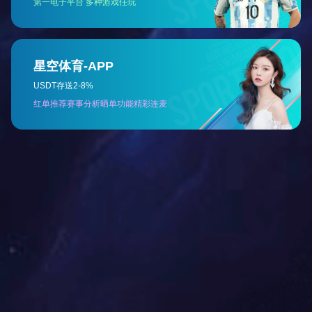
仓储运输
仓储运输
仓储运输