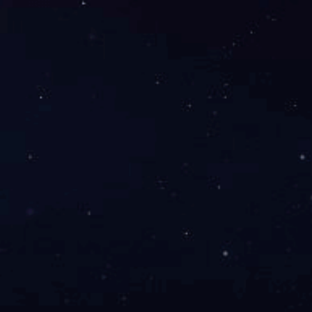
储运输
合作单位
开云官方网页版-开云
（中国）