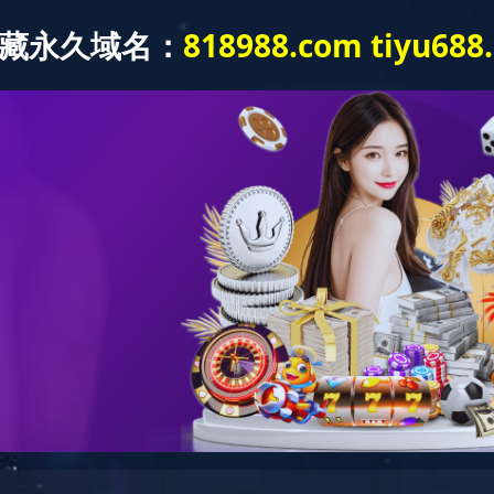
不到，一试便知!

产品齐全
配送快捷
国内外化工原料集成供应商
您家门口的供应商
公司荣誉
新闻动态
常见问题