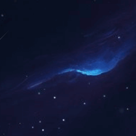
甲酸
冰醋酸
丙酮
醋酸丁酯
醋酸酐
醋酸乙酯
丁酮
二氯甲烷
二氯乙烷
甘油
环己烷
甲苯
酒精
氯化亚砜
氢溴酸
石油醚
水合肼
四氢呋喃
异丙醇
正庚烷
正己烷
DMF
中间体