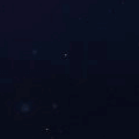
水合肼
异丙醇
网站开云官方网页
关于我们
产品中心
新闻动态
版
常见问题
仓储运输
合作单位
开云官方网页版-
开云（中国）
联系人：王经理
手机：18994991189
电话：0519-86316850
邮箱：957383349@qq.com