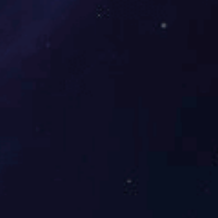
相关产品
石油醚
氯化亚砜