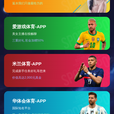
产品用途
质量指标
用途：乙酸酐是重要的乙酰化试剂，用于有机合成、染
料、制药工业及制造乙酰化合物。用作溶剂和脱水剂，也是重要
的乙酰化试剂和聚合物引发剂。另外还可用于医药、染料、香料
等。主要用于生产醋酸纤维、醋酸纤维漆、不燃性电影胶片，也
用作强乙酸酰剂、磺化和硝化的脱水剂等
仓储运输