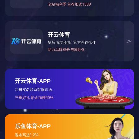
产地：江苏
物理性质：性状 无色易挥发液体，具有强烈刺激性气味
和腐蚀性。
熔点 -74.13℃
沸点 138.63℃
相对密度 1.0820
折射率 1.390
闪点 64.4℃
溶解性 溶于冷水，溶于氯仿、乙醚和苯。