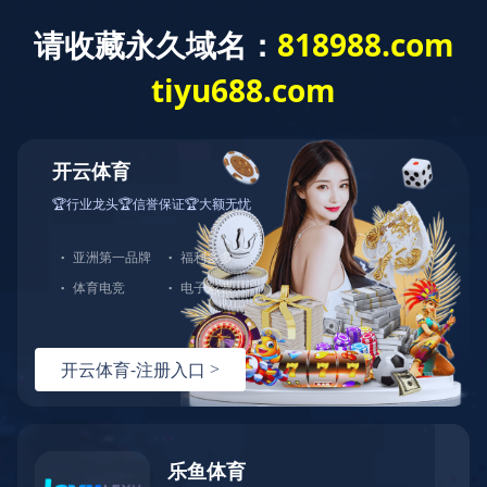
开云官方网页版
网站开云官方网
关于我们
产品中心
公司荣誉
页版
新闻动态
常见问题
仓储运输
合作单位
开云官方网页版-
开云（中国）
家门口
您
的供应商
全国设仓 就近发货
联系电话
当前位置：
开云官方网页版
>
产品中心
>
有机溶剂
在
18994991189
线
客
有机溶剂
微信询价
服