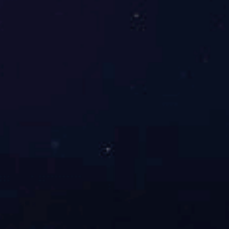
氨基磺酸铵
重铬酸钾
网站开云官方网页
关于我们
产品中心
新闻动态