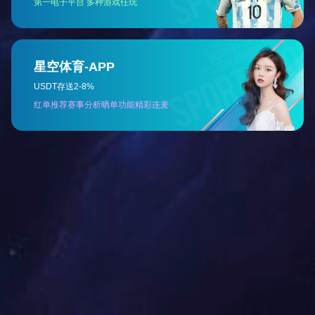
仓储运输
仓储运输
仓储运输
仓储运输