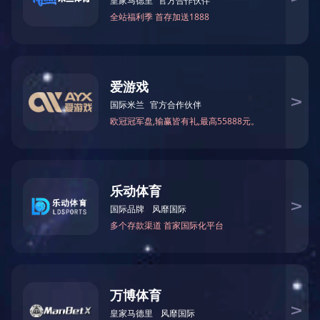
产品介绍
产品用途
质量指标
产品介绍
碳酸钠：
化学式：Na2CO3
分子量：105.99
外观与性状：白色粉末
包装：50Kg编织袋