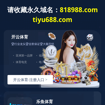
开云官方网页版
网站开云官方网
关于我们
产品中心
公司荣誉
页版
新闻动态
常见问题
仓储运输
合作单位
开云官方网页版-
开云（中国）
家门口
您
的供应商
全国设仓 就近发货
联系电话
当前位置：
开云官方网页版
>
产品中心
>
无机化工
在
18994991189
线
客
无机化工
微信询价
服