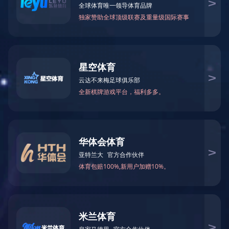
纯碱
采购价格：
原厂正品、国标质量、直营仓储！整车、一吨、两
吨均可配送！价格意想不到，欢迎电话咨询，一试便知！
优质服务：
如果您对我公司及我们的产品感兴趣，您也可以来
电咨询，我们的员工将竭诚为您提供产品信息和应用知识，使
您不仅得到物超所值的新产品而且得到我们贴心的服务。
18994991189
采购咨询热线：