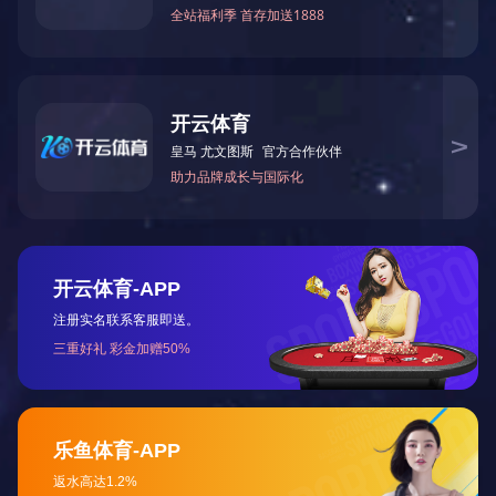
包装：25Kg牛皮纸袋，托盘装后，拉伸膜包裹
外 观：白色或类白色片状
含量：99.9%
产地：台湾
产品用途
用途：胶、粘合剂、增稠剂、混凝土添加剂、