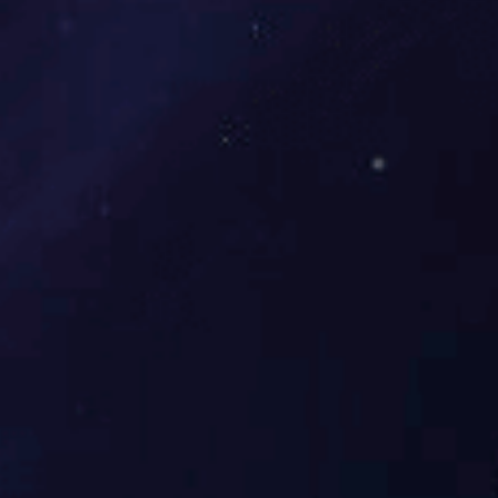
仓储运输
仓储运输
仓储运输
仓储运输
相关产品