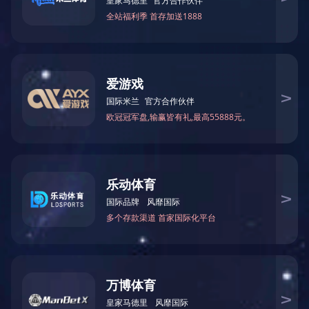
产品介绍
产品用途
质量指标
产品介绍
中文名称：邻苯基苯酚
中文别名：2-羟基联苯或2-苯基苯酚
CAS号：90-43-7
分子式：C12H10O
味道：以环几酮为原材料生产的邻苯基苯酚几乎没有任何
气味，大结块后，有
轻微的酚的气味。