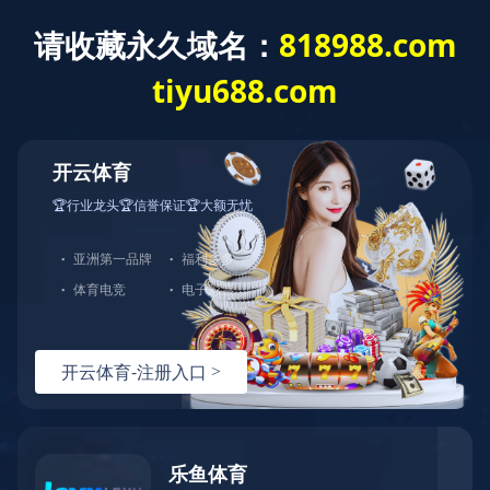
开云官方网页版
网站开云官方网
关于我们
产品中心
公司荣誉
页版
新闻动态
常见问题
仓储运输
合作单位
开云官方网页版-
开云（中国）
家门口
您
的供应商
全国设仓 就近发货
联系电话
当前位置：
开云官方网页版
>
产品中心
>
中间体
在
18994991189
线
客
中间体
微信询价
服