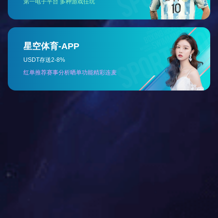
氯化物：最大10PPM
硫含量：最大50PPM
重金属：最大10PPM
溶解性（20℃）in：
水：0.5-0.6 g／l
乙醇：5900 g／l
乙丙醇：3300 g／l
10％氢氧化钠500 g／l
仓储运输