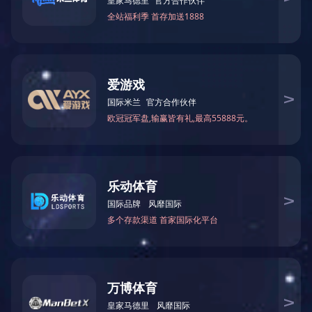
产品介绍
产品用途
质量指标
产品介绍
过硫酸铵：
化学式：(NH4)2S208
分子量：228.20
外观与性状：无色单斜晶体，有时略带浅绿色，有潮解
性。
包装：25Kg编织袋