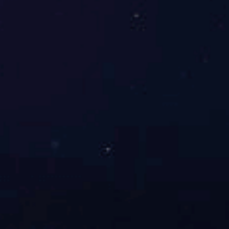
相关产品
硼酸
氯酸钠