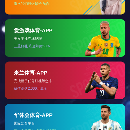
熟剂
石油开采用于井下压裂的添加剂
储存及使用注意事项：
过硫酸铵属于非易燃品，但由于能释放氧而有助燃作用，
因此必须在一定条件下储存。首先必须存放在干燥、密闭的容器
中，其次应避免阳光直射、热源、潮湿等不利因素。另外，一些
杂质如脏物、铁锈、少量金属以及还原剂可能引起过硫酸铵的分
解，在存放和使用过程中也必须注意。由于潮湿的过硫酸铵粉末
及其水溶液有漂白和轻微的腐蚀作用，因此使用过程中应避免眼
睛、皮肤和衣物直接与其接触。
质量指标
指
控 制 项 目
优等品