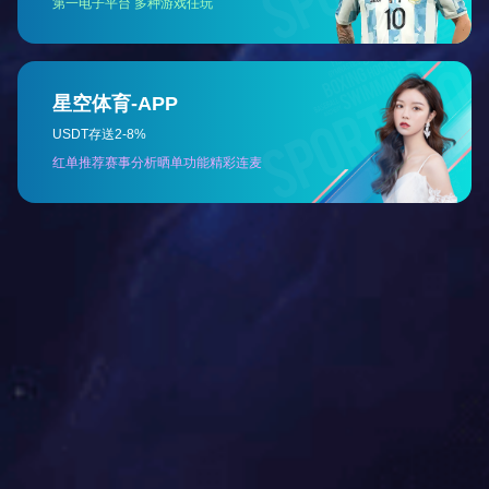
外 观
无色单斜结晶
过硫酸铵[（NH4）2S2O8]，&omeg
98.5
a;/ %
PH值（50g/L溶液）
3.0～5.0
3
铁（Fe）,&omega;/ % &le;
0.0005
0
氯化物（以Cl计）,&omega;/ % &l
0.001
0
e;
水分,&omega;/ % &le;
0.15
锰（Mn）&omega;,/ % &le;
0.0001
0
重金属（以Pb计）, &omega;/ % &
0.001
0
le;
仓储运输