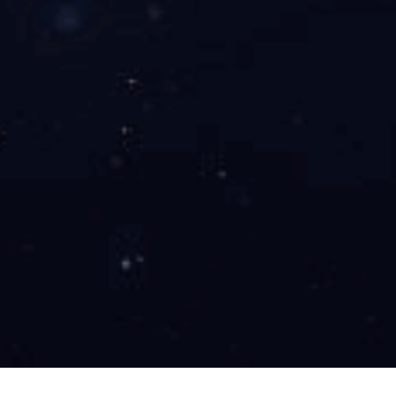
网站开云官方网页
关于我们
产品中心
新闻动态
版
常见问题
仓储运输
合作单位
开云官方网页版-
开云（中国）
联系人：王经理
手机：18994991189
电话：0519-86316850
邮箱：957383349@qq.com
版权所有 © 开云官方网页版-开云（中国）
地址：常州市武进区湖塘镇花园街128-1-16（国际公寓）