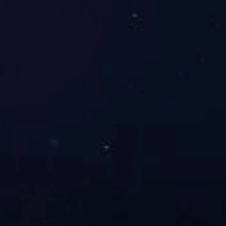
石油醚
氯化亚砜
水合肼
异丙醇