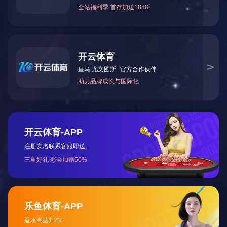
产品用途
用途：
四氢呋喃具有低毒、低沸点、流动性好等特点，是一种重
要的有机合成原料和优良的溶剂，具有广泛的用途，四氢呋喃对
许多有机物有良好的溶解性，它能溶解除聚乙烯，聚丙烯及氟树
脂以外的所有有机化合物，特别是对聚氯乙烯，聚偏氯乙烯，和
吁苯胺有良好的溶解作用，被广泛用作反应必溶剂，有&ldqu
o;万能溶剂&rdquo;之称。作为常用溶剂，四氢呋喃已普遍用
于表面涂料，保护性涂料，油墨，萃取剂和人造革的表面处理，