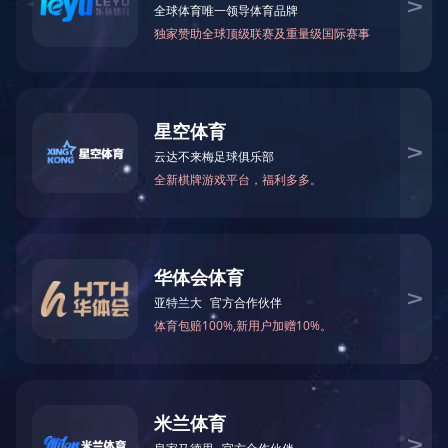
仓储运输
发布时间：
2020-05-16 15:20
浏览
次