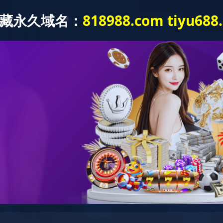
不到，一试便知!

产品齐全
配送快捷
国内外化工原料集成供应商
您家门口的供应商
公司荣誉
新闻动态
常见问题