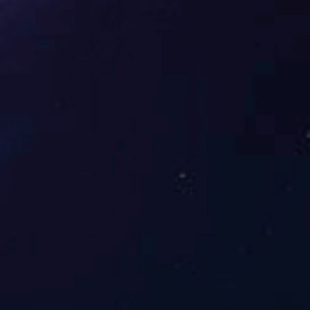
输
仓储运输
仓储运输
品