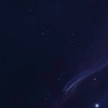
甲酸
冰醋酸
二水氯
丙酮
醋酸丁酯
化学式：
醋酸酐
醋酸乙酯
分子量：
丁酮
二氯甲烷
外观与性
二氯乙烷
甘油
环己烷
甲苯
酒精
氯化亚砜
氢溴酸
石油醚
水合肼
四氢呋喃
异丙醇
正庚烷
正己烷
DMF
中间体