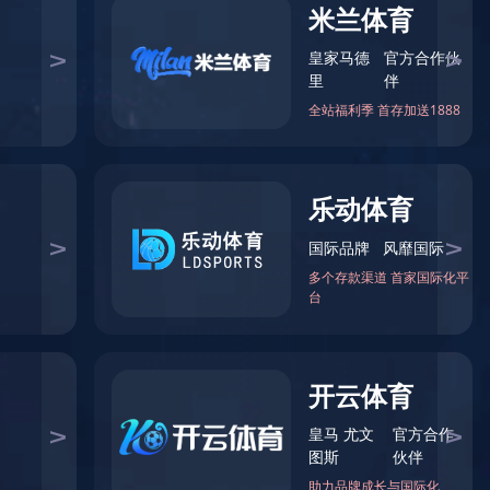
格：
原厂正品、国标质量、直营仓储！整车、一
吨均可配送！价格意想不到，欢迎电话咨询，一试
务：
如果您对我公司及我们的产品感兴趣，您也可
咨询，我们的员工将竭诚为您提供产品信息和应用