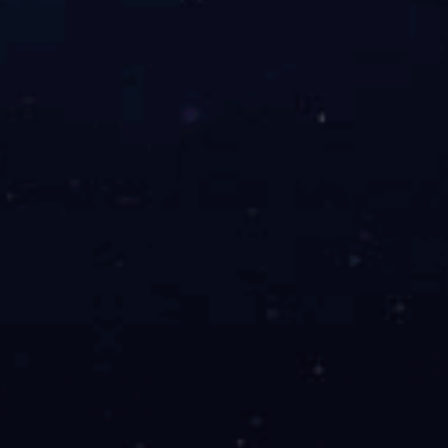
氨基磺酸铵
重铬酸钾
储运输
合作单位
开云官方网页版-开云
（中国）