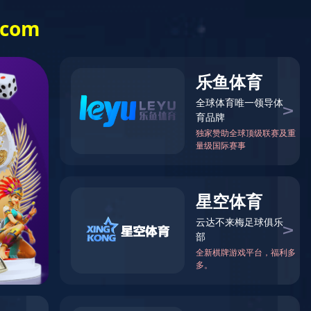
开云官方
网页版-开云
诚信高效 专业负责
产品中心
|
（中国）
|
18994991189
24小时服务热线：
仓储运输
合作单位
开云官方网页版-
开云（中国）
家门口
您
的供应商
全国设仓 就近发货
联系电话
在
18994991189
线
客
微信询价
服