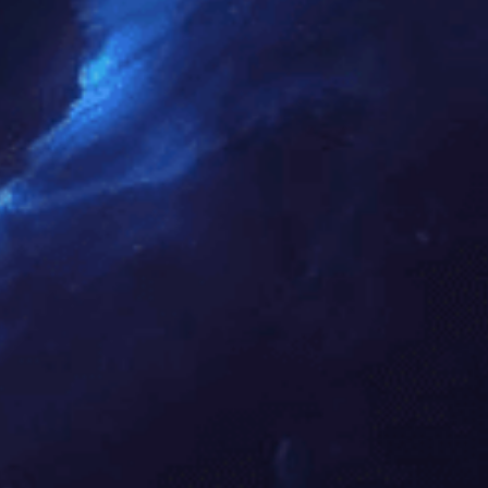
。
、防冻剂、汽车防冻液、灭火剂。用于熔冰和熔雪，
氯化钙的原料。用于墙壁粉刷及抹灰作业中，增加凝结