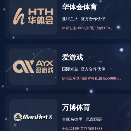
当前位置：
开云官方网页版
>
产品中心
>
无机化工
无机
无机化工
氨基磺酸铵
液体氢氧化钾
硫脲
硬脂酸锌
碳酸钾
氯酸钠
对特辛基苯酚
顺丁烯二酸酐