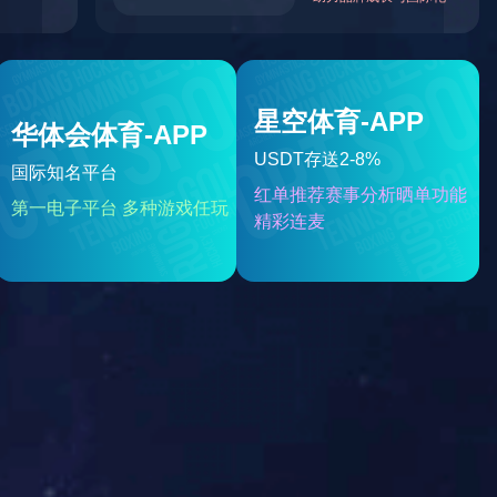
使您不仅得到物超所值的新产品而且得到我们贴心
。
18994991189
询热线：
质量指标