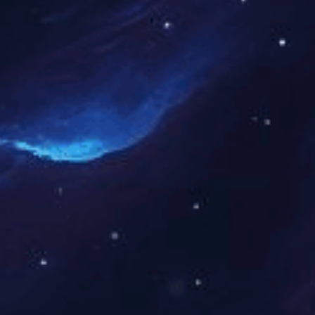
能力。橡
6、氧、
储存注
储存在阴
质量指
氯化
镁及碱金
总
碱度（