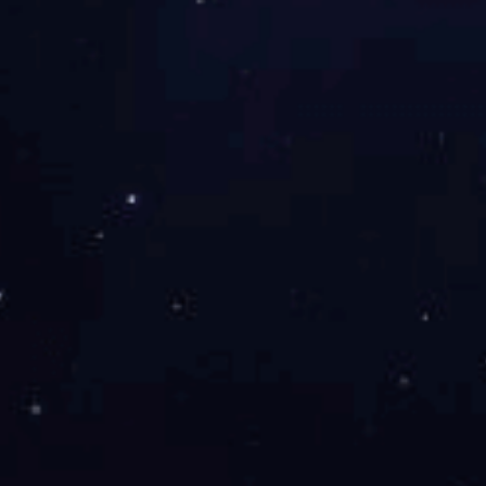
网站开云官方网页版
关于我们
产品
联系人：王经理
手机：