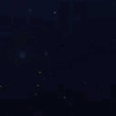
氯酸钠
硼酸
中心
新闻动态
常见问题
仓
18994991189
电话：0519-86316850