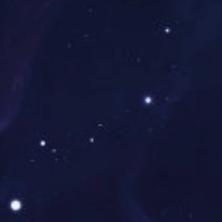
化钙：
 CaCl2
147.0146
状：白色或灰白色片状。无毒、无臭、味微苦。