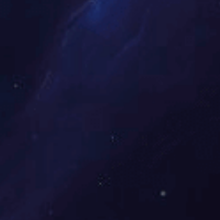
胶生产用作凝析剂。混合淀粉糊用作上胶剂。还用于有色金属冶
硫吸收剂。食物保护剂。上浆剂。净水剂。防冻剂
意事项：
凉，干燥，通风良好的地方，远离不相容的物质。保持容器
标
分 析 项 目
指 标
结 果
钙（CaCL
）% ≥
74
74.12
2
属氯化物（以NaCL）%≤
5.7
3.98
水不溶物%≤
0.3
0.12
镁（以MgCl
）%≤
0.4
0.28
2
以Ca(OH)
）%≤
0.4
0.2
2