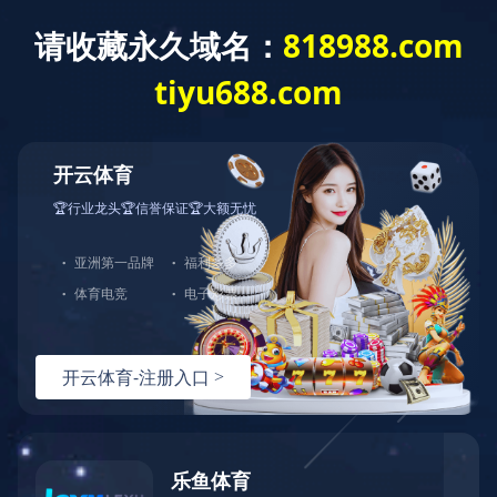
开云官方网页版
网站开云官方网
关于我们
产品中心
公司荣誉
页版
新闻动态
常见问题
仓储运输
合作单位
开云官方网页版-
开云（中国）
家门口
您
的供应商
全国设仓 就近发货
联系电话
当前位置：
开云官方网页版
>
新闻动态
>
行业动态
在
18994991189
线
客
行业动态
微信询价
服