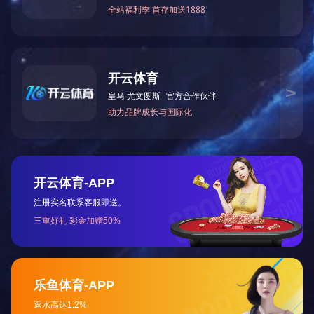
领域，开云官方网页版-开云（中国） 的需求量一直稳定增长，这意
味着它在未来仍然有着广阔的应用前景。此外，开云官方网页版-开云
（中国） 还具有氧化性强、易储存、稳定性好等特点，在其他一些应
用领域，例如医药、化妆品、食品添加剂等......
开云官方网页版-开云（中国） 在水
处理上的作用
一、 开云官方网页版-开云（中国） 开云
官方网页版-开云（中国） 是水处理领域常
见的氧化剂，既可以作为亲核试剂参与反应，也可以作为亲电试剂参
与反应。开云官方网页版-开云（中国） 遇有机物时即释放出初生态
氧和二氧化锰，而无游离状氧...
濮阳工业园区：打造新型化工基地有
新招
今年以来，河南濮阳工业园区在确保疫情防
控措施到位的前提下，紧紧围绕新型化工基
地建设大局，突出绿色、循环、智能、高端四大理念，以项目建设、