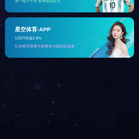
版
常见问题
仓储运输
合作单位
开云官方网页版-
开云（中国）
联系人：王经理
手机：18994991189
电话：0519-86316850
邮箱：957383349@qq.com
版权所有 © 开云官方网页版-开云（中国）
地址：常州市武进区湖塘镇花园街128-1-16（国际公寓）