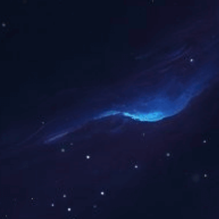
生态环境
甲酸
冰醋酸
8月化
丙酮
醋酸丁酯
河南化
醋酸酐
醋酸乙酯
丁酮
二氯甲烷
濮阳工
二氯乙烷
甘油
在发展
环己烷
甲苯
酒精
氯化亚砜
氢溴酸
石油醚
水合肼
四氢呋喃
异丙醇
正庚烷
正己烷
DMF
中间体