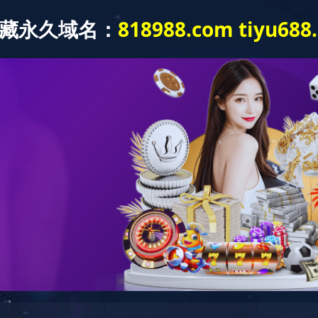
不到，一试便知!

产品齐全
配送快捷
国内外化工原料集成供应商
您家门口的供应商
公司荣誉
新闻动态
常见问题