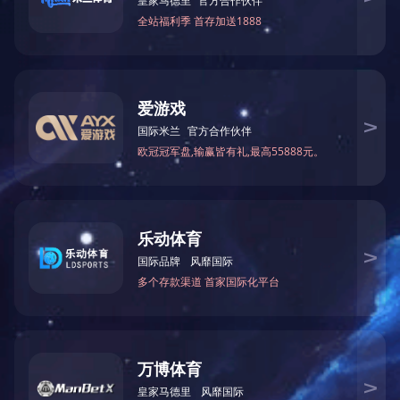
您可能对以下信息感兴趣？
甘油涨价的主要原因，分析市场走势
2024-12-25
生态环境建设项目复工 化工人才需求增长10.5%
2020-04-22
8月化工原料价格反弹是市场的好转吗？
2023-08-09
河南化肥业盼精准施策走出困境
2020-04-22
濮阳工业园区：打造新型化工基地有新招
2020-04-22
在发展高端化工上做加法 山东化工加快动能转换
2020-04-22
网站开云官方网页
关于我们
产品中心
新闻动态