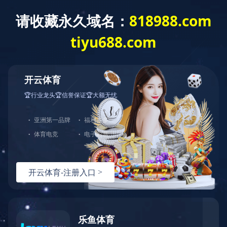
开云官方网页版
网站开云官方网
关于我们
产品中心
公司荣誉
页版
新闻动态
常见问题
仓储运输
合作单位
开云官方网页版-
开云（中国）
家门口
您
的供应商
全国设仓 就近发货
联系电话
当前位置：
开云官方网页版
>
合作单位
在
18994991189
线
客
合作单位
微信询价
服